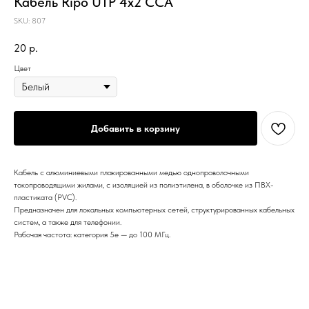
Кабель Ripo UTP 4х2 CCA
SKU:
807
20
р.
Цвет
Добавить в корзину
Кабель с алюминиевыми плакированными медью однопроволочными
токопроводящими жилами, с изоляцией из полиэтилена, в оболочке из ПВХ-
пластиката (PVC).
Предназначен для локальных компьютерных сетей, структурированных кабельных
систем, а также для телефонии.
Рабочая частота: категория 5e — до 100 МГц.