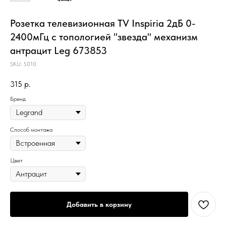
Розетка телевизионная TV Inspiria 2дБ 0-
2400мГц с топологией "звезда" механизм
антрацит Leg 673853
SKU:
5010
315
р.
Бренд
Способ монтажа
Цвет
Добавить в корзину