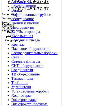
+7 (927) 459-37-37
Автоматика
Боксы и ящики
+7 (927) 459-37-37
Вилки
Гофрированные трубы и
Гарантия
оборудование
Оплата
Режим
Звонки и кнопки
Гарантия
работы
Инструменты
Оплата
Как добраться
Кабель и провода
Режим
Кабель-канал
работы
Колодки и гнезда
Как добраться
Крепеж
Паяльное оборудование
Распределительные коробки
Свет
Сетевые фильтры
СИП оборудование
Соединители
ТВ оборудование
Теплые полы
Тройники
Удлинители
Установочные коробки
Хоз. товары
Электротовары
Электроустановочные