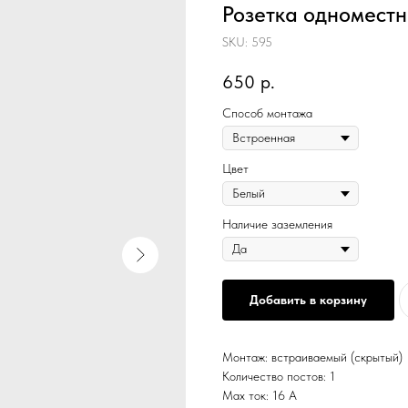
Розетка одноместн
SKU:
595
650
р.
Способ монтажа
Цвет
Наличие заземления
Добавить в корзину
Монтаж: встраиваемый (скрытый)
Количество постов: 1
Max ток: 16 А