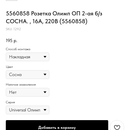
5560858 Розетка Олимп ОП 2-ая б/з
СОСНА. , 16А, 220В (5560858)
SKU:
1292
195
р.
Способ монтажа
Цвет
Наличие заземления
Серия
Добавить в корзину