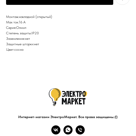
Монтаж:накладной (открытый)
Max ток:16 А
Серия:Олимп
Степень защиты:IP20
Заземление:нет
Защитные шторки:нет
Цвет:сосна
Интернет-магазин ЭлектроМаркет. Все права защищены.©