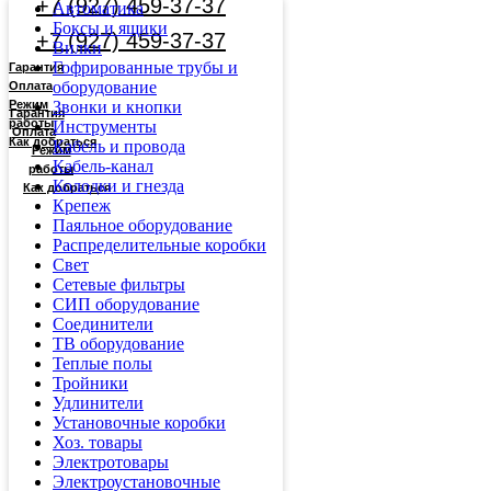
+7 (927) 459-37-37
Автоматика
Боксы и ящики
+7 (927) 459-37-37
Вилки
Гофрированные трубы и
Гарантия
оборудование
Оплата
Режим
Звонки и кнопки
Гарантия
работы
Инструменты
Оплата
Как добраться
Кабель и провода
Режим
Кабель-канал
работы
Колодки и гнезда
Как добраться
Крепеж
Паяльное оборудование
Распределительные коробки
Свет
Сетевые фильтры
СИП оборудование
Соединители
ТВ оборудование
Теплые полы
Тройники
Удлинители
Установочные коробки
Хоз. товары
Электротовары
Электроустановочные