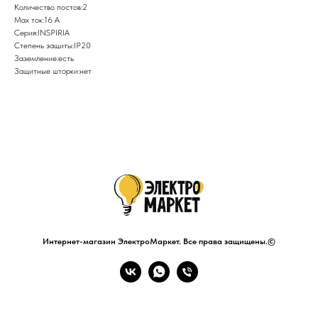
Количество постов:2
Max ток:16 А
Серия:INSPIRIA
Степень защиты:IP20
Заземление:есть
Защитные шторки:нет
Интернет-магазин ЭлектроМаркет. Все права защищены.©