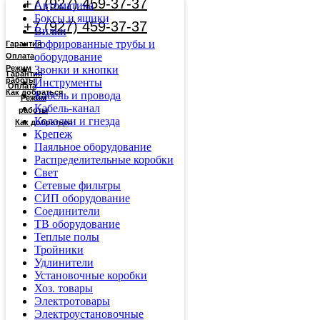
+7 (927) 459-37-37
Автоматика
Боксы и ящики
+7 (927) 459-37-37
Вилки
Гофрированные трубы и
Гарантия
оборудование
Оплата
Режим
Звонки и кнопки
Гарантия
работы
Инструменты
Оплата
Как добраться
Кабель и провода
Режим
Кабель-канал
работы
Колодки и гнезда
Как добраться
Крепеж
Паяльное оборудование
Распределительные коробки
Свет
Сетевые фильтры
СИП оборудование
Соединители
ТВ оборудование
Теплые полы
Тройники
Удлинители
Установочные коробки
Хоз. товары
Электротовары
Электроустановочные