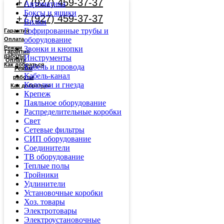
+7 (927) 459-37-37
Автоматика
Боксы и ящики
+7 (927) 459-37-37
Вилки
Гофрированные трубы и
Гарантия
оборудование
Оплата
Режим
Звонки и кнопки
Гарантия
работы
Инструменты
Оплата
Как добраться
Кабель и провода
Режим
Кабель-канал
работы
Колодки и гнезда
Как добраться
Крепеж
Паяльное оборудование
Распределительные коробки
Свет
Сетевые фильтры
СИП оборудование
Соединители
ТВ оборудование
Теплые полы
Тройники
Удлинители
Установочные коробки
Хоз. товары
Электротовары
Электроустановочные