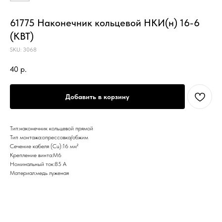
61775 Наконечник кольцевой НКИ(н) 16-6
(КВТ)
SKU:
3068
40
р.
Добавить в корзину
Тип:наконечник кольцевой прямой
Тип монтажа:опрессовка/обжим
Сечение кабеля (Cu):16 мм²
Крепление винта:М6
Номинальный ток:85 А
Материал:медь луженая