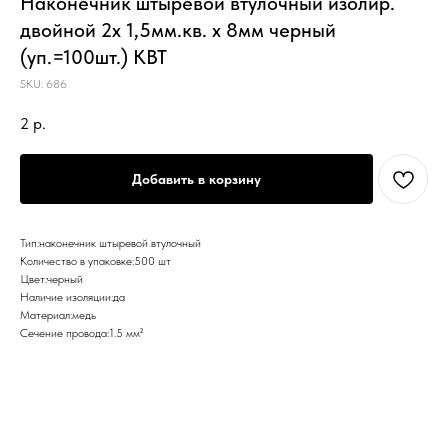
Наконечник штыревой втулочный изолир.
двойной 2х 1,5мм.кв. х 8мм черный
(уп.=100шт.) КВТ
SKU:
686
2
р.
Добавить в корзину
Тип:наконечник штыревой втулочный
Количество в упаковке:500 шт
Цвет:черный
Наличие изоляции:да
Материал:медь
Сечение провода:1.5 мм²