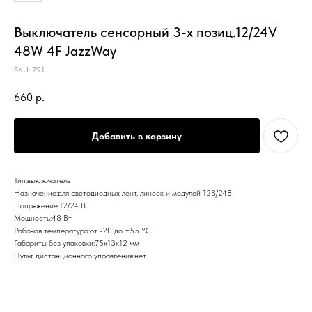
Выключатель сенсорный 3-х позиц.12/24V
48W 4F JazzWay
SKU:
791
660
р.
Добавить в корзину
Тип:выключатель
Назначение:для светодиодных лент, линеек и модулей 12В/24В
Напряжение:12/24 В
Мощность:48 Вт
Рабочая температура:от -20 до +55 °С
Габариты без упаковки:75х13х12 мм
Пульт дистанционного управления:нет