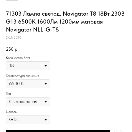
71303 Лампа светод. Navigator T8 18Вт 230В
G13 6500К 1600Лм 1200мм матовая
Navigator NLL-G-T8
SKU:
3395
250
р.
Количество Ватт
Температура свечения
Тип
Цоколь