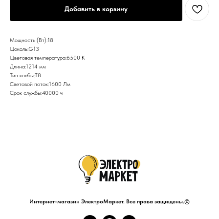
Добавить в корзину
Мощность (Вт):18
Цоколь:G13
Цветовая температура:6500 К
Длина:1214 мм
Тип колбы:T8
Световой поток:1600 Лм
Срок службы:40000 ч
Интернет-магазин ЭлектроМаркет. Все права защищены.©