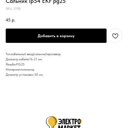
Сальник Ip54 EKF pg25
SKU:
3198
45
р.
Добавить в корзину
Тип:кабельный ввод/сальник/гермоввод
Диаметр кабеля:16-21 мм
Резьба:PG25
Материал:полиамид
Диаметр установки:30 мм