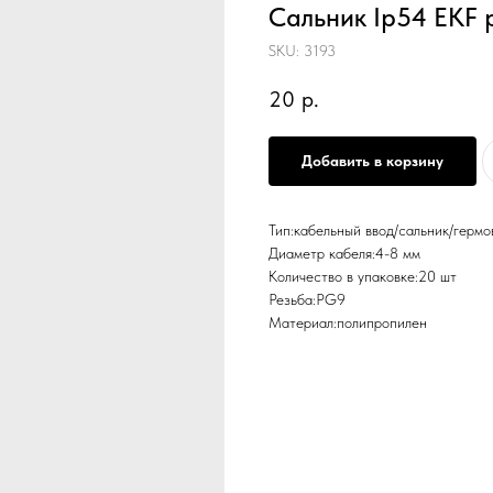
Сальник Ip54 EKF 
SKU:
3193
20
р.
Добавить в корзину
Тип:кабельный ввод/сальник/гермо
Диаметр кабеля:4-8 мм
Количество в упаковке:20 шт
Резьба:PG9
Материал:полипропилен