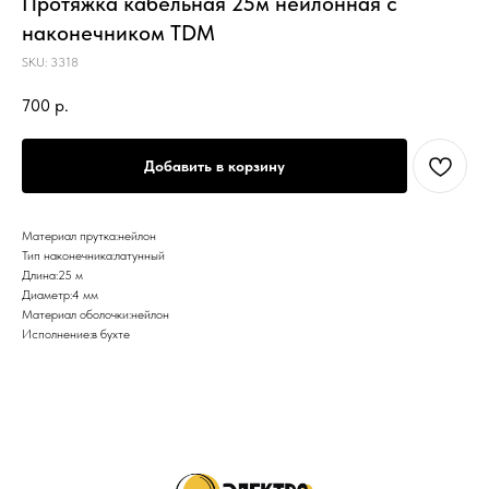
Протяжка кабельная 25м нейлонная с
наконечником TDM
SKU:
3318
700
р.
Добавить в корзину
Материал прутка:нейлон
Тип наконечника:латунный
Длина:25 м
Диаметр:4 мм
Материал оболочки:нейлон
Исполнение:в бухте