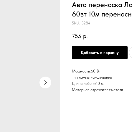
Авто переноска Л
60вт 10м переносн
SKU:
3284
755
р.
Добавить в корзину
Мощность:60 Вт
Тип лампы:накаливания
Длина кабеля:10 м
Материал отражателя:металл