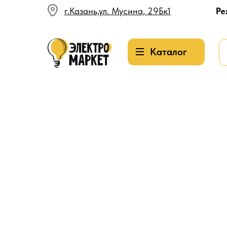
г.Казань,ул. Мусина, 29Бк1
Ре
Каталог