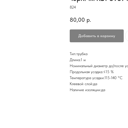
824
80,00
р.
Добавить в корзину
Тип:трубка
Длина:1 м
Номинальный диаметр до/после ус
Продольная усадка:≤15 %
Температура усадки:115-140 °С
Клеевой слой:да
Наличие изоляции:да