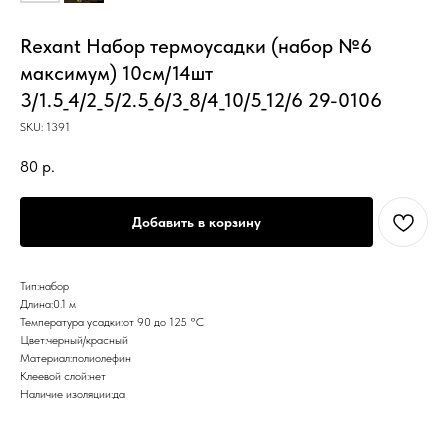
Rexant Набор термоусадки (набор №6
максимум) 10см/14шт
3/1.5_4/2_5/2.5_6/3_8/4_10/5_12/6 29-0106
SKU:
1391
80
р.
Добавить в корзину
Тип:набор
Длина:0.1 м
Температура усадки:от 90 до 125 °С
Цвет:черный/красный
Материал:полиолефин
Клеевой слой:нет
Наличие изоляции:да