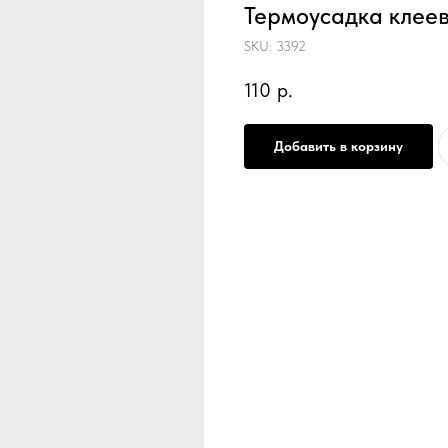
Термоусадка клее
SKU:
3392
110
р.
Добавить в корзину