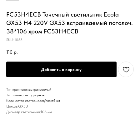
FC53H4ECB Точечный светильник Ecola
GX53 H4 220V GX53 встраиваемый потолоч.
38*106 хром FC53H4ECB
SKU:
1058
110
р.
Добавить в корзину
Тип крепления:встраиваемый
Тип лампы:светодиодная
Количество светодиодов/ламп:1 шт
Цоколь:GX53
Диаметр светильника:106 мм