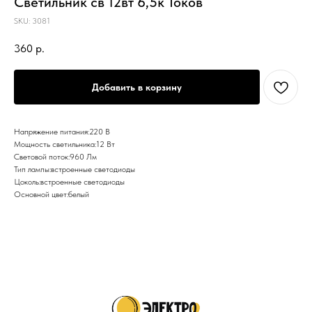
Светильник св 12вт 6,5к Токов
SKU:
3081
360
р.
Добавить в корзину
Напряжение питания:220 В
Мощность светильника:12 Вт
Световой поток:960 Лм
Тип лампы:встроенные светодиоды
Цоколь:встроенные светодиоды
Основной цвет:белый