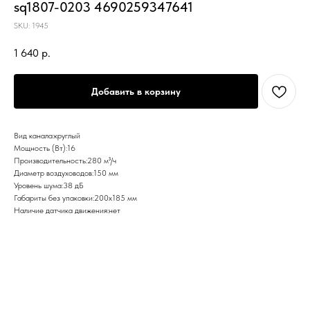
sq1807-0203 4690259347641
SKU:
1945
1 640
р.
Добавить в корзину
Вид канала:круглый
Мощность (Вт):16
Производительность:280 м³/ч
Диаметр воздуховодов:150 мм
Уровень шума:38 дБ
Габариты без упаковки:200x185 мм
Наличие датчика движения:нет