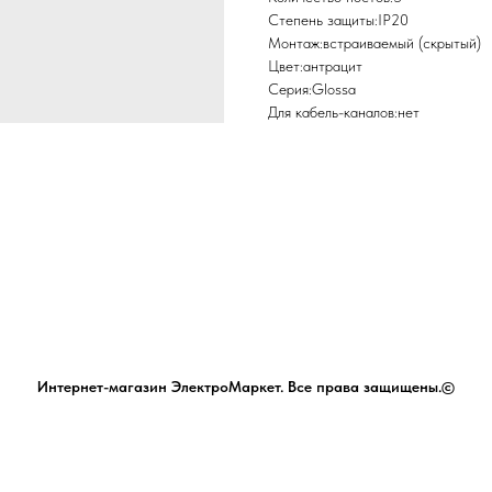
Степень защиты:IP20
Монтаж:встраиваемый (скрытый)
Цвет:антрацит
Серия:Glossa
Для кабель-каналов:нет
Интернет-магазин ЭлектроМаркет. Все права защищены.©