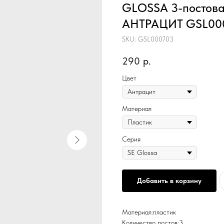
GLOSSA 3-постова
АНТРАЦИТ GSL00
SKU:
GSL000703
290
р.
Цвет
Материал
Серия
Добавить в корзину
Материал:пластик
Количество постов:3