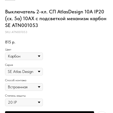
Выключатель 2-кл. СП AtlasDesign 10А IP20
(сх. 5а) 10AX с подсветкой механизм карбон
SE ATN001053
SKU:
ATN001053
815
р.
Цвет
Серия
Способ монтажа
Степень защиты