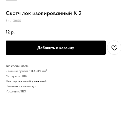
Скотч лок изолированный K 2
SKU:
3055
12
р.
Добавить в корзину
Тип:соединитель
Сечение провода:0.4-0.9 мм²
Материал:ПВХ
Цвет:прозрачный/оранжевый
Наличие изоляции:да
Изоляция:ПВХ