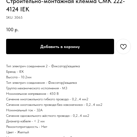
Строительно-монтажная клемма СМК 222-
4124 IEK
SKU:
3065
100
р.
Добавить в корзину
Тип электрич соединения 2 - Фиксатор/защелка
Бренд - IEK
Высота - 10.2мм
Тип электрич соединения - Фиксатор/защелка
Группа механического исполнения - М3
Номинальное напряжение - 450 В
Сечение многожильного гибкого провода - 0,2…4 мм2
Сечение многожильного провода без наконечника - 0,2…4 мм2
Номинальный ток - 32А
Сечение одножильного жёсткого провода - 0,2…4 мм2
Диаметр кабеля - < 2 мм
Ремонтопригодность - Нет
Цвет - Желтый