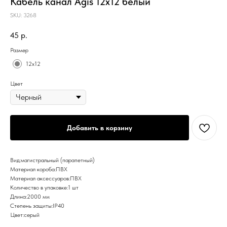
Кабель канал Agis 12х12 белый
SKU:
3268
45
р.
Размер
12х12
Цвет
Добавить в корзину
Вид:магистральный (парапетный)
Материал короба:ПВХ
Материал аксессуаров:ПВХ
Количество в упаковке:1 шт
Длина:2000 мм
Степень защиты:IP40
Цвет:серый