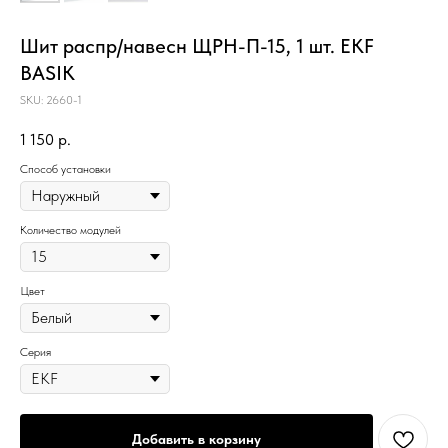
Шит распр/навесн ЩРН-П-15, 1 шт. EKF
BASIK
SKU:
2660-1
1 150
р.
Способ установки
Количество модулей
Цвет
Серия
Добавить в корзину