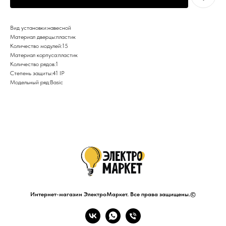
Вид установки:навесной
Материал дверцы:пластик
Количество модулей:15
Материал корпуса:пластик
Количество рядов:1
Степень защиты:41 IP
Модельный ряд:Basic
Интернет-магазин ЭлектроМаркет. Все права защищены.©