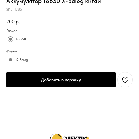
Аккумулятор 18650 X-Balog китай
SKU:
1786
200
р.
Размер
18650
Фирма
X-Balog
Добавить в корзину