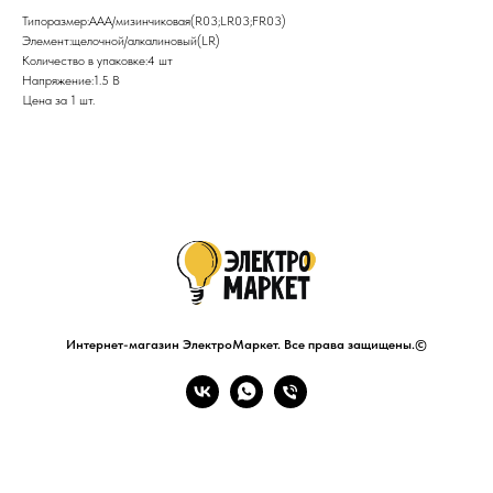
Типоразмер:AAA/мизинчиковая(R03;LR03;FR03)
Элемент:щелочной/алкалиновый(LR)
Количество в упаковке:4 шт
Напряжение:1.5 В
Цена за 1 шт.
Интернет-магазин ЭлектроМаркет. Все права защищены.©