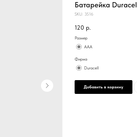
Батарейка Duracel
SKU:
3516
120
р.
Размер
AAA
Фирма
Duracell
Добавить в корзину