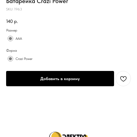
Батарейка Crazi Power
SKU:
1963
140
р.
Размер
AAA
Фирма
Crazi Power
Добавить в корзину