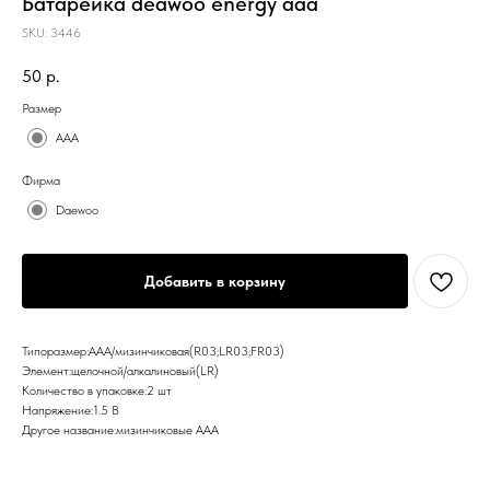
Батарейка deawoo energy aaa
SKU:
3446
50
р.
Размер
AAA
Фирма
Daewoo
Добавить в корзину
Типоразмер:AAA/мизинчиковая(R03;LR03;FR03)
Элемент:щелочной/алкалиновый(LR)
Количество в упаковке:2 шт
Напряжение:1.5 В
Другое название:мизинчиковые AAA