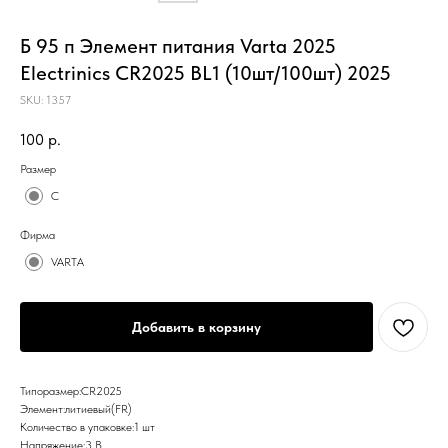
Б 95 п Элемент питания Varta 2025
Electrinics CR2025 BL1 (10шт/100шт) 2025
SKU:
1357
100
р.
Размер
C
Фирма
VARTA
Добавить в корзину
Типоразмер:CR2025
Элемент:литиевый(FR)
Количество в упаковке:1 шт
Напряжение:3 В