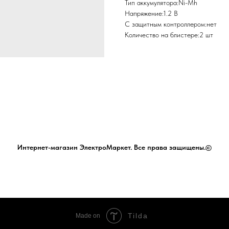
Тип аккумулятора:Ni-Mh
Напряжение:1.2 В
С защитным контроллером:нет
Количество на блистере:2 шт
Интернет-магазин ЭлектроМаркет. Все права защищены.©
Tilda
Made on