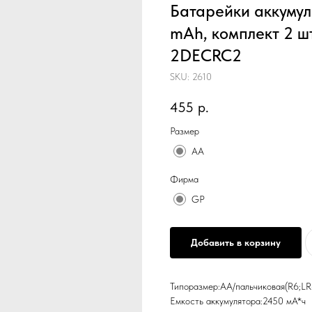
Батарейки аккумул
mAh, комплект 2 ш
2DECRC2
SKU:
2610
455
р.
Размер
АА
Фирма
GP
Добавить в корзину
Типоразмер:AA/пальчиковая(R6;LR
Емкость аккумулятора:2450 мА*ч