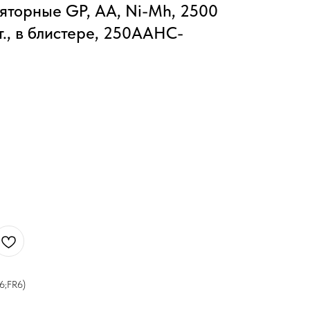
яторные GP, АА, Ni-Mh, 2500
т., в блистере, 250AAHC-
6;FR6)