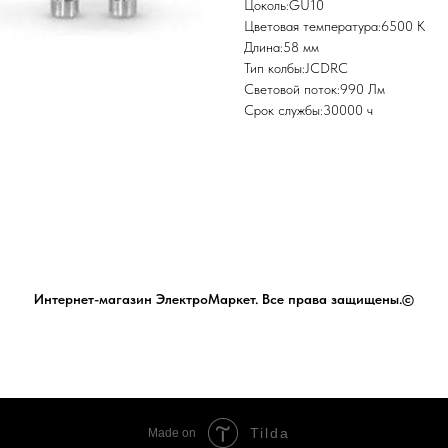
Цоколь:GU10
Цветовая температура:6500 К
Длина:58 мм
Тип колбы:JCDRC
Световой поток:990 Лм
Срок службы:30000 ч
Интернет-магазин ЭлектроМаркет. Все права защищены.©
Tilda
Made on