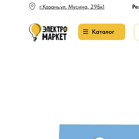
г.Казань,ул. Мусина, 29Бк1
Ре
Каталог