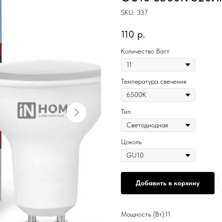
SKU:
337
110
р.
Количество Ватт
Температура свечения
Тип
Цоколь
Добавить в корзину
Мощность (Вт):11