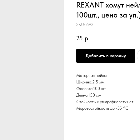
REXANT хомут нейл
100шт., цена за уп.
SKU:
692
75
р.
Добавить в корзину
Материал:нейлон
Ширина:2.5 мм
Фасовка:100 шт
Длина:150 мм
Стойкость к ультрафиолету:нет
Морозостойкость до:-35 °С