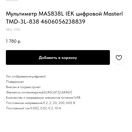
Мультиметр MAS838L IEK цифровой Masterl
TMD-3L-838 4606056238839
SKU:
3161
1 780
р.
Добавить в корзину
Тип отображения:цифровой
Поверка:нет
Внесен в госреестр:нет
Элементы питания:крона(6LR61;6F22;6KR61)
Количество и напряжение элементов питания:1х9B
Постоянное напряжение:0.2, 2, 20, 200, 600 В
Постоянный ток:0.002, 0.02, 0.2, 10 А