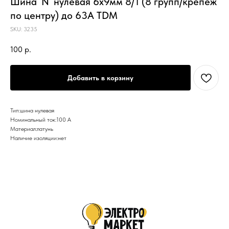
Шина `N` нулевая 6х9мм 8/1 (8 групп/крепеж
по центру) до 63А TDM
SKU:
3235
100
р.
Добавить в корзину
Тип:шина нулевая
Номинальный ток:100 А
Материал:латунь
Наличие изоляции:нет